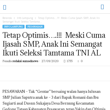
L
A
M
P
Beranda
Info Lampung
Tetap Optimis….!!! Meski Cuma Ijasah SMP, Anak Ini
Semangat Ikuti Seleksi Tamtama...
U
INFO LAMPUNG
PESAWARAN
N
Tetap Optimis….!!! Meski Cuma
G
.
Ijasah SMP, Anak Ini Semangat
S
U
Ikuti Seleksi Tamtama TNI AL
M
S
Penulis
redaksi sumselnews
-
27/09/2020
1755
0
E
L
N
E
W
S
PESAWARAN – Tak “Gentar” bersaing walau hanya lulusan
.
SMP Julian Saputra anak ke – 3 dari Bapak Romani dan Ibu
C
Sugiarti asal Dusun Sukajaya Desa Bernung Kecamatan
O
Gedong Tataan Kabupaten Pesawaran, tetap Yakin dan Oftimis