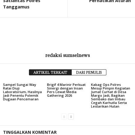
Satlantas Polres
Perhatikan Aturan
Tanggamus
redaksi sumselnews
ARTIKEL TERKAIT
DARI PENULIS
Sampel Sungai Way
Brigif 4 Marinir Perkuat
Kabag Ops Polres
Ratai Diuji
Sinergi dengan Insan
Mesuji Pimpin Kegiatan
Laboratorium, Hasilnya
Pers Lewat Media
Jumat Curhat di Desa
Jadi Penentu Polemik
Gathering 2026
Margo Jadi, Bagikan
Dugaan Pencemaran
Sembako dan Imbau
Cegah Karhutla Serta
Lestarikan Hutan
TINGGALKAN KOMENTAR