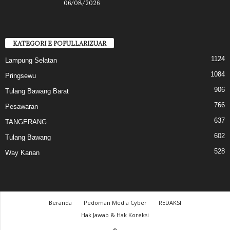
06/08/2026
KATEGORI E POPULLARIZUAR
1124
Lampung Selatan
1084
Pringsewu
906
Tulang Bawang Barat
766
Pesawaran
637
TANGERANG
602
Tulang Bawang
528
Way Kanan
Beranda
Pedoman Media Cyber
REDAKSI
Hak Jawab & Hak Koreksi