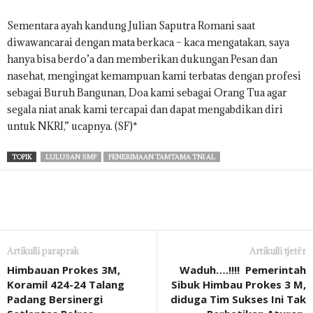
Sementara ayah kandung Julian Saputra Romani saat
diwawancarai dengan mata berkaca – kaca mengatakan, saya
hanya bisa berdo’a dan memberikan dukungan Pesan dan
nasehat, mengingat kemampuan kami terbatas dengan profesi
sebagai Buruh Bangunan, Doa kami sebagai Orang Tua agar
segala niat anak kami tercapai dan dapat mengabdikan diri
untuk NKRI,” ucapnya. (SF)*
TOPIK
LULUSAN SMP
PENERIMAAN TAMTAMA TNI AL
Artikulli paraprak
Artikulli tjetër
Himbauan Prokes 3M,
Waduh….!!!! Pemerintah
Koramil 424-24 Talang
Sibuk Himbau Prokes 3 M,
Padang Bersinergi
diduga Tim Sukses Ini Tak