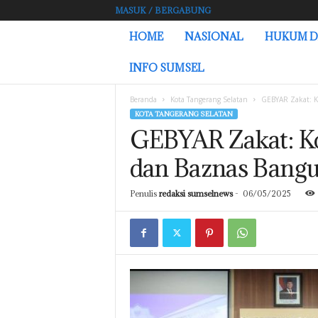
MASUK / BERGABUNG
L
HOME
NASIONAL
HUKUM D
A
M
INFO SUMSEL
P
U
Beranda
Kota Tangerang Selatan
GEBYAR Zakat: K
N
KOTA TANGERANG SELATAN
G
GEBYAR Zakat: Ko
.
S
dan Baznas Bangu
U
M
S
Penulis
redaksi sumselnews
-
06/05/2025
E
L
N
E
W
S
.
C