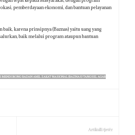
 dengan tepat kepada Masyarakat, dengan program
vokasi, pemberdayaan ekonomi, dan bantuan pelayanan
baik, karena prinsipnya (Baznas) yaitu uang yang
salurkan, baik melalui program ataupun bantuan
E MENDORONG BADAN AMIL ZAKAT NASIONAL (BAZNAS) TANGSEL AGAR
Artikulli tjetër