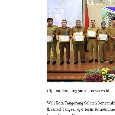
O
.
I
D
Ciputat, lampung.sumselnews.co.id
Wali Kota Tangerang Selatan Benyami
(Baznas) Tangsel agar terus tumbuh m