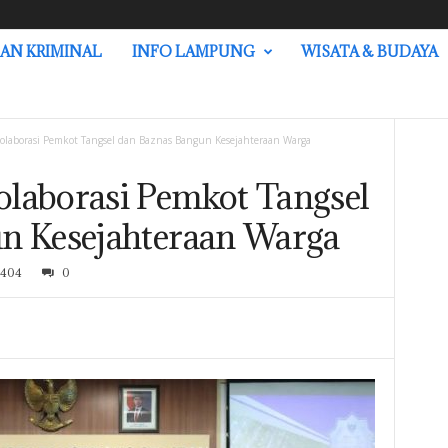
AN KRIMINAL
INFO LAMPUNG
WISATA & BUDAYA
olaborasi Pemkot Tangsel dan Baznas Bangun Kesejahteraan Warga
laborasi Pemkot Tangsel
n Kesejahteraan Warga
404
0