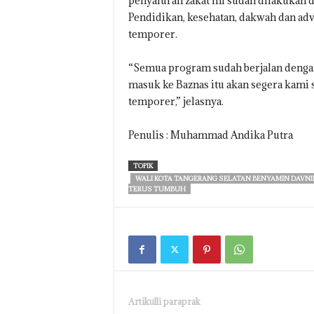
penyaluran zakat ini sudah dilakukan
Pendidikan, kesehatan, dakwah dan ad
temporer.
“Semua program sudah berjalan dengan 
masuk ke Baznas itu akan segera kami 
temporer,” jelasnya.
Penulis : Muhammad Andika Putra
TOPIK
WALI KOTA TANGERANG SELATAN BENYAMIN DAVNI
TERUS TUMBUH
Artikulli paraprak