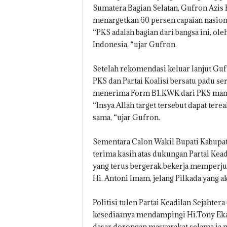
Sumatera Bagian Selatan, Gufron Azis
menargetkan 60 persen capaian nasio
“PKS adalah bagian dari bangsa ini, o
Indonesia, “ujar Gufron.
Setelah rekomendasi keluar lanjut Gu
PKS dan Partai Koalisi bersatu padu ser
menerima Form B1.KWK dari PKS mam
“Insya Allah target tersebut dapat ter
sama, “ujar Gufron.
Sementara Calon Wakil Bupati Kabupa
terima kasih atas dukungan Partai Kead
yang terus bergerak bekerja memperj
Hi. Antoni Imam, jelang Pilkada yang 
Politisi tulen Partai Keadilan Sejaht
kesediaanya mendampingi Hi.Tony Eka
dasar dorongan masyarakat selama ia m