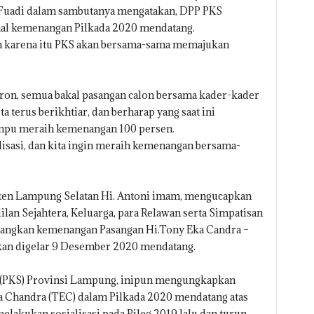
 Fuadi dalam sambutanya mengatakan, DPP PKS
nal kemenangan Pilkada 2020 mendatang.
leh karena itu PKS akan bersama-sama memajukan
fron, semua bakal pasangan calon bersama kader-kader
ta terus berikhtiar, dan berharap yang saat ini
pu meraih kemenangan 100 persen.
ealisasi, dan kita ingin meraih kemenangan bersama-
ten Lampung Selatan Hi. Antoni imam, mengucapkan
ilan Sejahtera, Keluarga, para Relawan serta Simpatisan
uangkan kemenangan Pasangan Hi.Tony Eka Candra –
akan digelar 9 Desember 2020 mendatang.
era (PKS) Provinsi Lampung, inipun mengungkapkan
 Chandra (TEC) dalam Pilkada 2020 mendatang atas
elakukan sosialisasi pada Pileg 2019 lalu dan turun