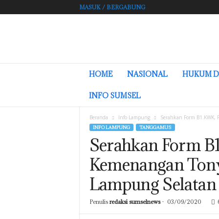
MASUK / BERGABUNG
L
HOME
NASIONAL
HUKUM D
A
M
INFO SUMSEL
P
U
Beranda
Info Lampung
Serahkan Form B1.KWK, P
N
INFO LAMPUNG
TANGGAMUS
G
Serahkan Form B
.
S
Kemenangan Tony
U
M
Lampung Selatan
S
E
L
Penulis
redaksi sumselnews
-
03/09/2020
N