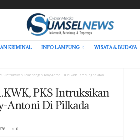
AN KRIMINAL
INFO LAMPUNG
WISATA & BUDAYA
KS Intruksikan Kemenangan Tony-Antoni Di Pilkada Lampung Selatan
1.KWK, PKS Intruksikan
-Antoni Di Pilkada
678
0