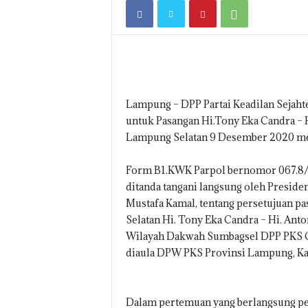
E
W
S
.
C
O
.
Lampung – DPP Partai Keadilan Sejah
I
D
untuk Pasangan Hi.Tony Eka Candra – 
Lampung Selatan 9 Desember 2020 me
Form B1.KWK Parpol bernomor 067.8/
ditanda tangani langsung oleh Presid
Mustafa Kamal, tentang persetujuan p
Selatan Hi. Tony Eka Candra – Hi. Ant
Wilayah Dakwah Sumbagsel DPP PKS Guf
diaula DPW PKS Provinsi Lampung, Ka
Dalam pertemuan yang berlangsung pe