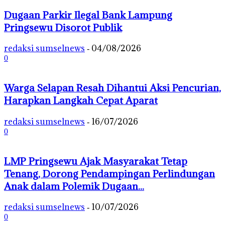
Dugaan Parkir Ilegal Bank Lampung
Pringsewu Disorot Publik
redaksi sumselnews
04/08/2026
-
0
Warga Selapan Resah Dihantui Aksi Pencurian,
Harapkan Langkah Cepat Aparat
redaksi sumselnews
16/07/2026
-
0
LMP Pringsewu Ajak Masyarakat Tetap
Tenang, Dorong Pendampingan Perlindungan
Anak dalam Polemik Dugaan...
redaksi sumselnews
10/07/2026
-
0