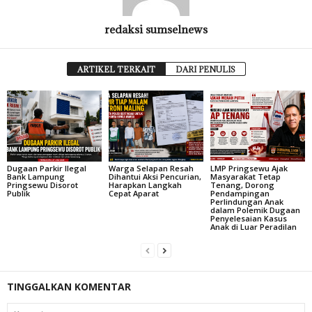
redaksi sumselnews
ARTIKEL TERKAIT
DARI PENULIS
Dugaan Parkir Ilegal
Warga Selapan Resah
LMP Pringsewu Ajak
Bank Lampung
Dihantui Aksi Pencurian,
Masyarakat Tetap
Pringsewu Disorot
Harapkan Langkah
Tenang, Dorong
Publik
Cepat Aparat
Pendampingan
Perlindungan Anak
dalam Polemik Dugaan
Penyelesaian Kasus
Anak di Luar Peradilan
TINGGALKAN KOMENTAR