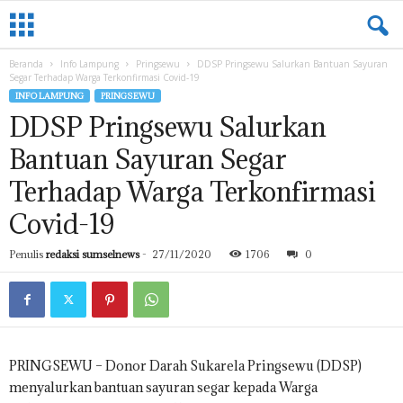
L
A
M
Beranda
Info Lampung
Pringsewu
DDSP Pringsewu Salurkan Bantuan Sayuran
P
Segar Terhadap Warga Terkonfirmasi Covid-19
U
INFO LAMPUNG
PRINGSEWU
N
DDSP Pringsewu Salurkan
G
.
Bantuan Sayuran Segar
S
U
Terhadap Warga Terkonfirmasi
M
Covid-19
S
E
L
Penulis
redaksi sumselnews
-
27/11/2020
1706
0
N
E
W
S
.
PRINGSEWU – Donor Darah Sukarela Pringsewu (DDSP)
C
menyalurkan bantuan sayuran segar kepada Warga
O