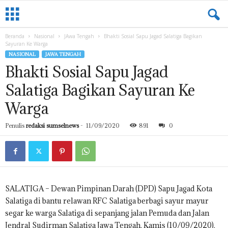
L
A
M
Beranda
Nasional
JAwa Tengah
Bhakti Sosial Sapu Jagad Salatiga Bagikan
P
Sayuran Ke Warga
U
NASIONAL
JAWA TENGAH
N
Bhakti Sosial Sapu Jagad
G
.
Salatiga Bagikan Sayuran Ke
S
U
Warga
M
S
Penulis
redaksi sumselnews
-
11/09/2020
891
0
E
L
N
E
W
S
SALATIGA – Dewan Pimpinan Darah (DPD) Sapu Jagad Kota
.
Salatiga di bantu relawan RFC Salatiga berbagi sayur mayur
C
segar ke warga Salatiga di sepanjang jalan Pemuda dan Jalan
O
Jendral Sudirman Salatiga Jawa Tengah, Kamis (10/09/2020).