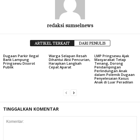
redaksi sumselnews
ARTIKEL TERKAIT
DARI PENULIS
Dugaan Parkir Ilegal
Warga Selapan Resah
LMP Pringsewu Ajak
Bank Lampung
Dihantui Aksi Pencurian,
Masyarakat Tetap
Pringsewu Disorot
Harapkan Langkah
Tenang, Dorong
Publik
Cepat Aparat
Pendampingan
Perlindungan Anak
dalam Polemik Dugaan
Penyelesaian Kasus
Anak di Luar Peradilan
TINGGALKAN KOMENTAR