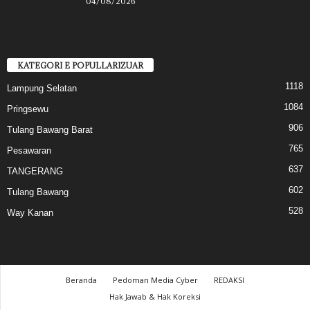
04/08/2026
KATEGORI E POPULLARIZUAR
1118
Lampung Selatan
1084
Pringsewu
906
Tulang Bawang Barat
765
Pesawaran
637
TANGERANG
602
Tulang Bawang
528
Way Kanan
Beranda
Pedoman Media Cyber
REDAKSI
Hak Jawab & Hak Koreksi