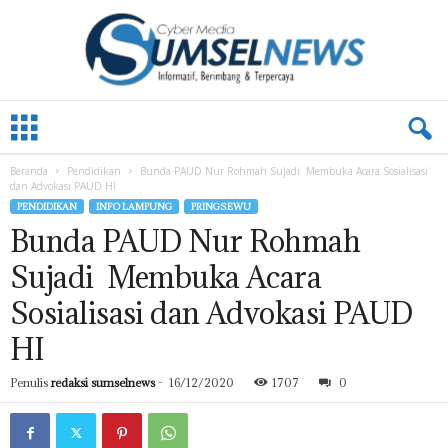
L
A
M
Beranda
Pendidikan
Bunda PAUD Nur Rohmah Sujadi Membuka Acara Sosialisasi
P
dan Advokasi PAUD HI
U
PENDIDIKAN
INFO LAMPUNG
PRINGSEWU
N
Bunda PAUD Nur Rohmah
G
.
Sujadi Membuka Acara
S
U
Sosialisasi dan Advokasi PAUD
M
HI
S
E
L
Penulis
redaksi sumselnews
-
16/12/2020
1707
0
N
E
W