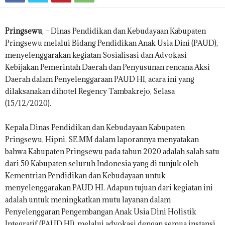
S
.
Pringsewu
, – Dinas Pendidikan dan Kebudayaan Kabupaten
C
O
Pringsewu melalui Bidang Pendidikan Anak Usia Dini (PAUD),
.
menyelenggarakan kegiatan Sosialisasi dan Advokasi
I
Kebijakan Pemerintah Daerah dan Penyusunan rencana Aksi
D
Daerah dalam Penyelenggaraan PAUD HI, acara ini yang
dilaksanakan dihotel Regency Tambakrejo, Selasa
(15/12/2020).
Kepala Dinas Pendidikan dan Kebudayaan Kabupaten
Pringsewu, Hipni, SE.MM dalam laporannya menyatakan
bahwa Kabupaten Pringsewu pada tahun 2020 adalah salah satu
dari 50 Kabupaten seluruh Indonesia yang di tunjuk oleh
Kementrian Pendidikan dan Kebudayaan untuk
menyelenggarakan PAUD HI. Adapun tujuan dari kegiatan ini
adalah untuk meningkatkan mutu layanan dalam
Penyelenggaran Pengembangan Anak Usia Dini Holistik
Integratif (PAUD HI) melalui advokasi dengan semua instansi