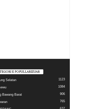
TEGORI E POPULLARIZUAR
1123
ng Selatan
1084
sewu
906
g Bawang Barat
765
waran
637