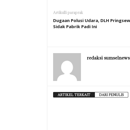
Artikulli paraprak
Dugaan Polusi Udara, DLH Pringse
Sidak Pabrik Padi Ini
redaksi sumselnews
ARTIKEL TERKAIT
DARI PENULIS