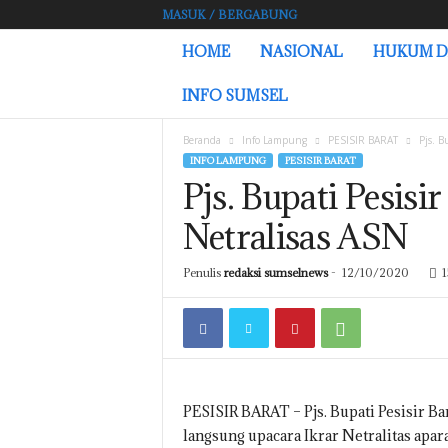
MASUK / BERGABUNG
L
HOME
NASIONAL
HUKUM D
A
M
INFO SUMSEL
P
U
Beranda
Info Lampung
PESISIR BARAT
Pjs. B
N
INFO LAMPUNG
PESISIR BARAT
G
Pjs. Bupati Pesisi
.
S
Netralisas ASN
U
M
S
Penulis
redaksi sumselnews
-
12/10/2020
1
E
L
N
E
W
S
PESISIR BARAT – Pjs. Bupati Pesisir 
.
langsung upacara Ikrar Netralitas apar
C