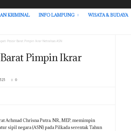
AN KRIMINAL
INFO LAMPUNG
WISATA & BUDAYA
upati Pesisir Barat Pimpin Ikrar Netralisas ASN
r Barat Pimpin Ikrar
525
0
Barat Achmad Chrisna Putra. NR., MEP, memimpin
atur sipil negara (ASN) pada Pilkada serentak Tahun