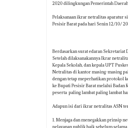
2020 dilingkungan Pemerintah Daerah 
O
.
I
Pelaksanaan ikrar netralitas aparatur
D
Pesisir Barat pada hari Senin 12/10/ 2
Berdasarkan surat edaran Sekretariat
Setelah dilaksanakannya Ikrar netrali
Kepala Sekolah, dan kepala UPT Pusk
Netralitas di kantor masing-masing pa
dengan tetap meperhatikan protokol ke
ke Bupati Pesisir Barat melalui Bada
peserta paling lambat paling lambat ha
Adapun isi dari ikrar netralitas ASN te
1. Menjaga dan menegakkan prinsip ne
pelayanan publik baik sebelum,selama