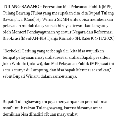
S
TULANG BAWANG
– Peresmian Mal Pelayanan Publik (MPP)
.
Tulang Bawang (Tuba) yang merupakan cita-cita Bupati Tulang
C
Bawang Dr. (Cand) Hj. Winarti SE MH untuk bisa memberikan
O
pelayanan mudah dan gratis akhirnya diresmikan langsung
.
oleh Menteri Pendayagunaan Aparatur Negara dan Reformasi
I
Birokrasi (MenPAN-RB) Tjahjo Kumolo SH, Rabu (04/11/2020).
D
“Berbekal Gedung yang terbengkalai, kita bisa wujudkan
tempat pelayanan masyarakat sesuai arahan Bapak presiden
Joko Widodo (Jokowi), dan Mal Pelayanan Publik (MPP) saat ini
satu-satunya di Lampung, dan bisa bapak Menteri resmikan,”
sebut Bupati Winarti dalam sambutannya.
Bupati Tulangbawang ini juga menyampaikan permohonan
maaf untuk rakyat Tulangbawang, karena biasanya acara
demikian bisa dihadiri ribuan masyarakat.