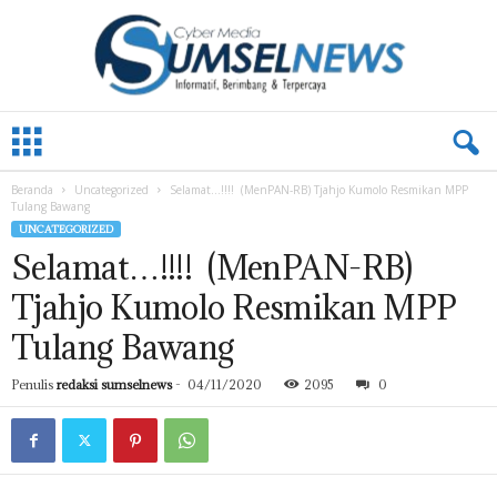
L
A
M
Beranda
Uncategorized
Selamat…!!!! (MenPAN-RB) Tjahjo Kumolo Resmikan MPP
P
Tulang Bawang
U
UNCATEGORIZED
N
Selamat…!!!! (MenPAN-RB)
G
.
Tjahjo Kumolo Resmikan MPP
S
U
Tulang Bawang
M
S
Penulis
redaksi sumselnews
-
04/11/2020
2095
0
E
L
N
E
W