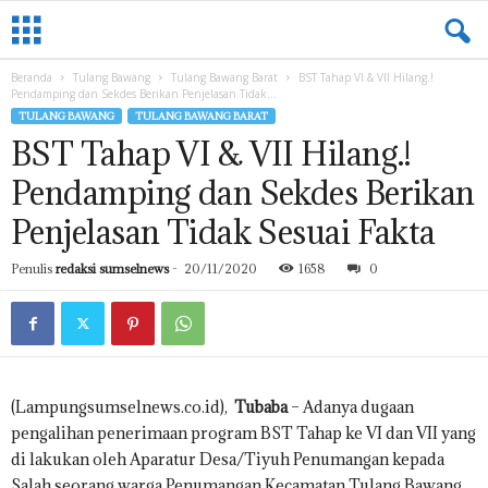
L
A
M
Beranda
Tulang Bawang
Tulang Bawang Barat
BST Tahap VI & VII Hilang.!
P
Pendamping dan Sekdes Berikan Penjelasan Tidak...
U
TULANG BAWANG
TULANG BAWANG BARAT
N
BST Tahap VI & VII Hilang.!
G
.
Pendamping dan Sekdes Berikan
S
U
Penjelasan Tidak Sesuai Fakta
M
S
Penulis
redaksi sumselnews
-
20/11/2020
1658
0
E
L
N
E
W
S
(Lampungsumselnews.co.id),
Tubaba
– Adanya dugaan
.
pengalihan penerimaan program BST Tahap ke VI dan VII yang
C
di lakukan oleh Aparatur Desa/Tiyuh Penumangan kepada
O
Salah seorang warga Penumangan Kecamatan Tulang Bawang