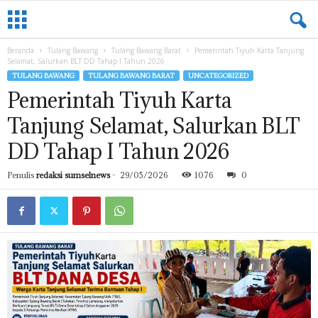
L
A
M
Beranda
Tulang Bawang
Tulang Bawang Barat
Pemerintah Tiyuh Karta Tanjung
P
Selamat, Salurkan BLT DD Tahap I Tahun 2026
U
TULANG BAWANG
TULANG BAWANG BARAT
UNCATEGORIZED
N
Pemerintah Tiyuh Karta
G
.
Tanjung Selamat, Salurkan BLT
S
U
DD Tahap I Tahun 2026
M
S
Penulis
redaksi sumselnews
-
29/05/2026
1076
0
E
L
N
E
W
S
.
C
O