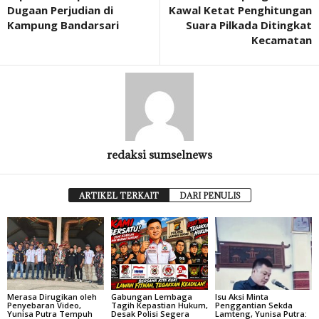
Dugaan Perjudian di
Kawal Ketat Penghitungan
Kampung Bandarsari
Suara Pilkada Ditingkat
Kecamatan
redaksi sumselnews
ARTIKEL TERKAIT
DARI PENULIS
Merasa Dirugikan oleh
Gabungan Lembaga
Isu Aksi Minta
Penyebaran Video,
Tagih Kepastian Hukum,
Penggantian Sekda
Yunisa Putra Tempuh
Desak Polisi Segera
Lamteng, Yunisa Putra: