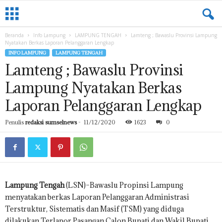
L
A
M
Beranda
Info Lampung
LAMPUNG TENGAH
Lamteng ; Bawaslu Provinsi Lampung
P
Nyatakan Berkas Laporan Pelanggaran Lengkap
U
INFO LAMPUNG
LAMPUNG TENGAH
N
Lamteng ; Bawaslu Provinsi
G
.
Lampung Nyatakan Berkas
S
U
Laporan Pelanggaran Lengkap
M
S
Penulis
redaksi sumselnews
-
11/12/2020
1623
0
E
L
N
E
W
S
Lampung Tengah
(LSN)–Bawaslu Propinsi Lampung
.
menyatakan berkas Laporan Pelanggaran Administrasi
C
Terstruktur, Sistematis dan Masif (TSM) yang diduga
O
dilakukan Terlapor Pasangan Calon Bupati dan Wakil Bupati