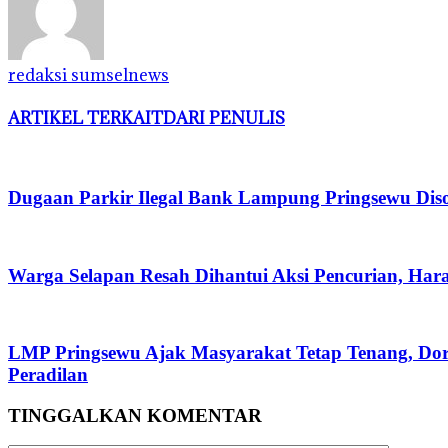
redaksi sumselnews
ARTIKEL TERKAIT
DARI PENULIS
Dugaan Parkir Ilegal Bank Lampung Pringsewu Diso
Warga Selapan Resah Dihantui Aksi Pencurian, Ha
LMP Pringsewu Ajak Masyarakat Tetap Tenang, Do
Peradilan
TINGGALKAN KOMENTAR