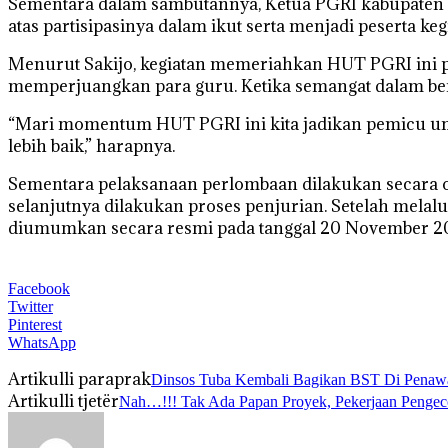
Sementara dalam sambutannya, Ketua PGRI kabupaten
atas partisipasinya dalam ikut serta menjadi peserta keg
Menurut Sakijo, kegiatan memeriahkan HUT PGRI ini 
memperjuangkan para guru. Ketika semangat dalam bero
“Mari momentum HUT PGRI ini kita jadikan pemicu unt
lebih baik,” harapnya.
Sementara pelaksanaan perlombaan dilakukan secara on
selanjutnya dilakukan proses penjurian. Setelah melal
diumumkan secara resmi pada tanggal 20 November 20
Facebook
Twitter
Pinterest
WhatsApp
Artikulli paraprak
Dinsos Tuba Kembali Bagikan BST Di Penawa
Artikulli tjetër
Nah…!!! Tak Ada Papan Proyek, Pekerjaan Pengeco