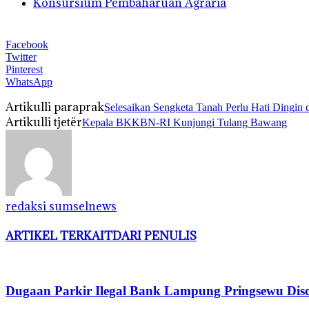
Konsursium Pembaharuan Agraria
Facebook
Twitter
Pinterest
WhatsApp
Artikulli paraprak
Selesaikan Sengketa Tanah Perlu Hati Dingin d
Artikulli tjetër
Kepala BKKBN-RI Kunjungi Tulang Bawang
redaksi sumselnews
ARTIKEL TERKAIT
DARI PENULIS
Dugaan Parkir Ilegal Bank Lampung Pringsewu Diso