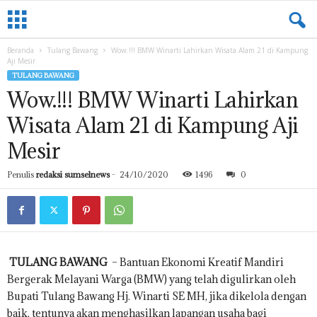
L
A
M
Beranda
Tulang Bawang
Wow.!!! BMW Winarti Lahirkan Wisata Alam 21 di Kampung
P
Aji Mesir
U
TULANG BAWANG
N
Wow.!!! BMW Winarti Lahirkan
G
.
Wisata Alam 21 di Kampung Aji
S
U
Mesir
M
S
Penulis
redaksi sumselnews
-
24/10/2020
1496
0
E
L
N
E
W
S
TULANG BAWANG
– Bantuan Ekonomi Kreatif Mandiri
.
Bergerak Melayani Warga (BMW) yang telah digulirkan oleh
C
Bupati Tulang Bawang Hj. Winarti SE MH, jika dikelola dengan
O
baik, tentunya akan menghasilkan lapangan usaha bagi