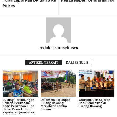
Tuba Laporkan DR dan S ke
Penggelapan Kendaraan R4
Polres
redaksi sumselnews
ARTIKEL TERKAIT
DARI PENULIS
Dukung Perlindungan
Dalam HUT RI,Bupati
Qudrotul Ukir Sejarah
Pekerja Perikanan,
Tulang Bawang
Baru Pendidikan di
Kadis Perikanan Tuba
Meriahkan Lomba
Tulang Bawang.
Hadiri Rakor Forum
Senam
Kepatuhan Jamsostek