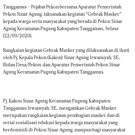
S
Tanggamus – Pejabat Pekon bersama Aparatur Pemerintah
.
Pekon Sinar Agung, laksanakan kegiatan “Gebrak Masker”
C
kepada warga serta masyarakat yang berada di Pekon Sinar
O
Agung Kecamatan Pugung Kabupaten Tanggamus, Selasa
.
(22/09/2020).
I
D
Rangkaian kegiatan Gebrak Masker yang dilaksanakan di ikuti
oleh Pj. Kepala Pekon (Kakon) Sinar Agung Irwansyah, SE.,
Bidan Desa/Pekon ,dan Aparatur Pemerintah Pekon Sinar
Agung Kecamatan Pugung Kabupaten Tanggamus.
Pj. Kakon Sinar Agung Kecamatan Pugung Kabupaten
Tanggamus Irwansyah, SE., mengatakan Gebrak Masker
merupakan rangkaian kegiatan pembagian masker dan di
sertai sosialisasi edukasi kepada warga masyarakat yang
berdomisili di Pekon Sinar Agung, maupun bagi masyarakat