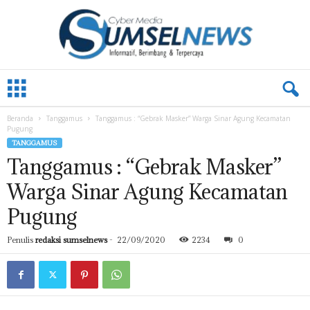
L
A
M
Beranda
Tanggamus
Tanggamus : “Gebrak Masker” Warga Sinar Agung Kecamatan
P
Pugung
U
TANGGAMUS
N
Tanggamus : “Gebrak Masker”
G
.
Warga Sinar Agung Kecamatan
S
U
Pugung
M
S
Penulis
redaksi sumselnews
-
22/09/2020
2234
0
E
L
N
E
W