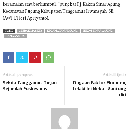
keramaian atau berkumpul, “pungkas Pj. Kakon Sinar Agung
Kecamatan Pugung Kabupaten Tanggamus Irwansyah, SE.
(AWPI/Heri Apriyanto).
TOPIK
GEBRAK MASKER
KECAMATAN PUGUNG
PEKON SINAR AGUNG
TANGGAMUS
Artikulli paraprak
Artikulli tjetër
Sekda Tanggamus Tinjau
Dugaan Faktor Ekonomi,
Sejumlah Puskesmas
Lelaki Ini Nekat Gantung
diri