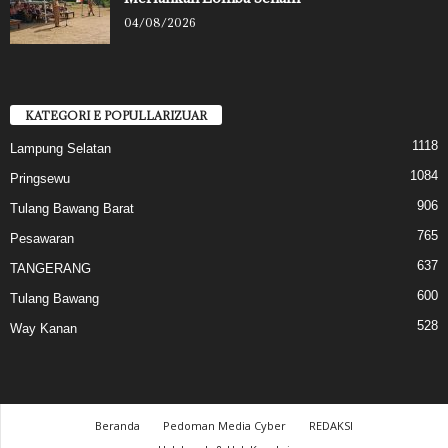
04/08/2026
KATEGORI E POPULLARIZUAR
1118
Lampung Selatan
1084
Pringsewu
906
Tulang Bawang Barat
765
Pesawaran
637
TANGERANG
600
Tulang Bawang
528
Way Kanan
Beranda
Pedoman Media Cyber
REDAKSI