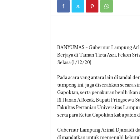
E
W
S
.
C
O
.
BANYUMAS – Gubernur Lampung Arinal
I
D
Berjaya di Taman Tirta Asri, Pekon S
Selasa (1/12/20)
Pada acara yang antara lain ditandai
tumpeng ini, juga diserahkan secara s
Gapoktan, serta penaburan benih ikan 
RI Hanan A.Rozak, Bupati Pringsewu 
Fakultas Pertanian Universitas Lamp
serta para Ketua Gapoktan kabupaten d
Gubernur Lampung Arinal Djunaidi da
dimandatkan untuk memenuhi kebutuha