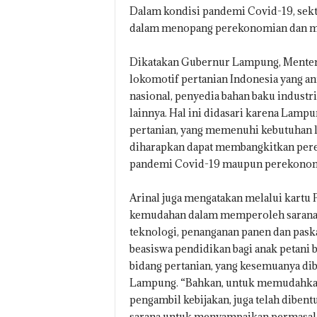
Dalam kondisi pandemi Covid-19, sekt
dalam menopang perekonomian dan m
Dikatakan Gubernur Lampung, Menteri
lokomotif pertanian Indonesia yang an
nasional, penyedia bahan baku indust
lainnya. Hal ini didasari karena Lamp
pertanian, yang memenuhi kebutuhan lo
diharapkan dapat membangkitkan pere
pandemi Covid-19 maupun perekonom
Arinal juga mengatakan melalui kartu 
kemudahan dalam memperoleh sarana 
teknologi, penanganan panen dan paska
beasiswa pendidikan bagi anak petani 
bidang pertanian, yang kesemuanya dibe
Lampung. “Bahkan, untuk memudahkan 
pengambil kebijakan, juga telah diben
sarana untuk menyampaikan permasalaha