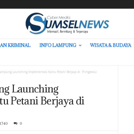
AN KRIMINAL
INFO LAMPUNG
WISATA & BUDAYA
ampung Launching Implementasi Kartu Petani Berjaya di Pringsewu
ng Launching
u Petani Berjaya di
1740
0