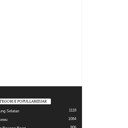
TEGORI E POPULLARIZUAR
1118
ng Selatan
1084
sewu
906