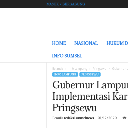
MASUK / BERGABUNG
L
HOME
NASIONAL
HUKUM D
A
M
INFO SUMSEL
P
U
Beranda
Info Lampung
Pringsewu
Gubernur L
N
INFO LAMPUNG
PRINGSEWU
G
Gubernur Lampu
.
S
Implementasi Kart
U
M
Pringsewu
S
E
L
Penulis
redaksi sumselnews
-
01/12/2020
N